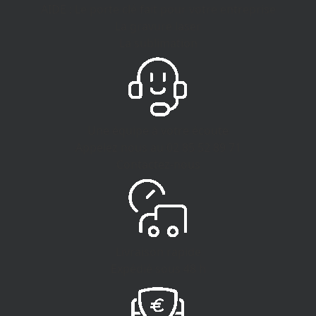
AIDE : Le porte clé fait pour votre entreprise
La gravure laser
La sublimation
Une équipe à votre écoute
Appelez nous au
02 85 52 89 71
Contactez-nous
Livraison rapide
Expédié sous 48 h