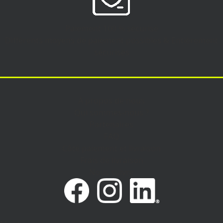
Paiement 100 % sécurisé
Différents moyens de paiement possibles
&
Entièrement
sécurisés
À propos de nous
Qui sommes-nous ?
Partenaires
FAQ
Côté paiement et livraison
Frais de livraison
Nous suivre