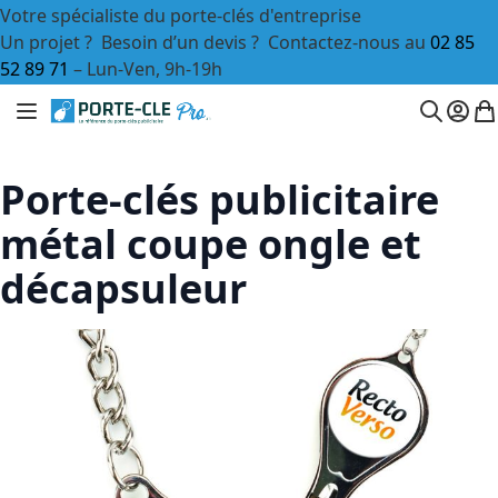
Votre spécialiste du porte-clés d'entreprise
Un projet ? Besoin d’un devis ?
Contactez-nous
au
02 85
52 89 71
– Lun-Ven, 9h-19h
Aller au contenu
Affichage navigation
Mon c
Mo
Chercher
Porte-clés publicitaire
métal coupe ongle et
décapsuleur